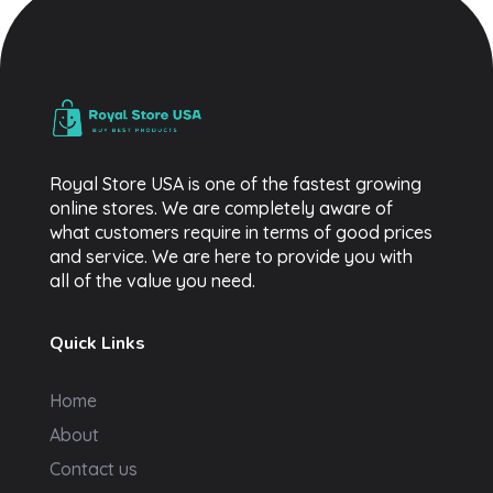
Royal Store USA
Buy Best Trending Products
Royal Store USA is one of the fastest growing
online stores. We are completely aware of
what customers require in terms of good prices
and service. We are here to provide you with
all of the value you need.
Quick Links
Home
About
Contact us