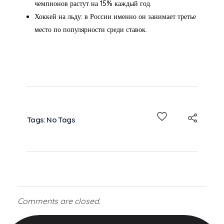
чемпионов растут на 15% каждый год.
Хоккей на льду: в России именно он занимает третье
место по популярности среди ставок.
Tags: No Tags
Comments are closed.