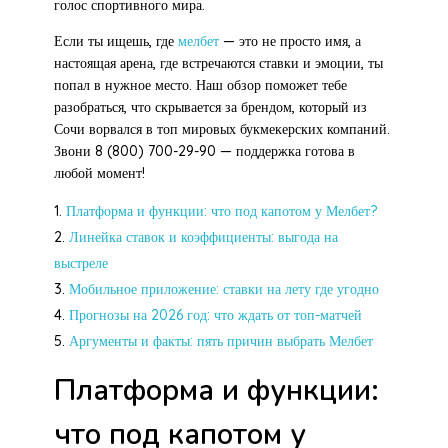
голос спортивного мира.
Если ты ищешь, где
мелбет
— это не просто имя, а
настоящая арена, где встречаются ставки и эмоции, ты
попал в нужное место. Наш обзор поможет тебе
разобраться, что скрывается за брендом, который из
Сочи ворвался в топ мировых букмекерских компаний.
Звони 8 (800) 700-29-90 — поддержка готова в
любой момент!
Платформа и функции: что под капотом у Мелбет?
Линейка ставок и коэффициенты: выгода на
выстреле
Мобильное приложение: ставки на лету где угодно
Прогнозы на 2026 год: что ждать от топ-матчей
Аргументы и факты: пять причин выбрать Мелбет
Платформа и функции:
что под капотом у