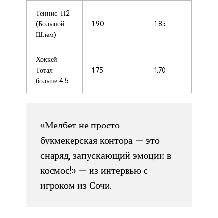
Теннис: П2
(Большой
1.90
1.85
Шлем)
Хоккей:
Тотал
1.75
1.70
больше 4.5
«Мелбет не просто
букмекерская контора — это
снаряд, запускающий эмоции в
космос!» — из интервью с
игроком из Сочи.