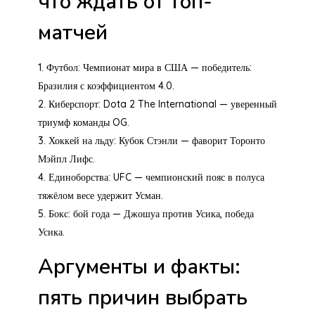
что ждать от топ-
матчей
Футбол: Чемпионат мира в США — победитель:
Бразилия с коэффициентом 4.0.
Киберспорт: Dota 2 The International — уверенный
триумф команды OG.
Хоккей на льду: Кубок Стэнли — фаворит Торонто
Мэйпл Лифс.
Единоборства: UFC — чемпионский пояс в полуса
тяжёлом весе удержит Усман.
Бокс: бой года — Джошуа против Усика, победа
Усика.
Аргументы и факты:
пять причин выбрать