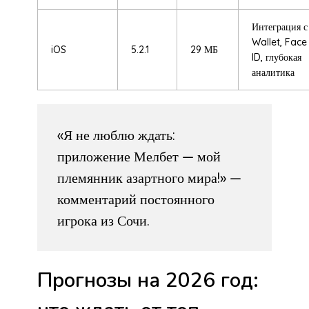
Интеграция с
Wallet, Face
iOS
5.2.1
29 МБ
ID, глубокая
аналитика
«Я не люблю ждать:
приложение Мелбет — мой
племянник азартного мира!» —
комментарий постоянного
игрока из Сочи.
Прогнозы на 2026 год: