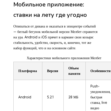
Мобильное приложение:
ставки на лету где угодно
Отвязаться от дивана и оказаться в эпицентре событий
— беглый бегунок мобильной версии Мелбет справится
на ура. Android и iOS прячет в кармане свои козыри:
стабильность, удобство, скорость, и, конечно, тот же
набор функций, что и на основном сайте.
Характеристики мобильного приложения Мелбет
Объем
Платформа
Версия
Особенности
памяти
Push-
уведомления,
Android
5.2.1
28 МБ
быстрая
ставка, live
видео