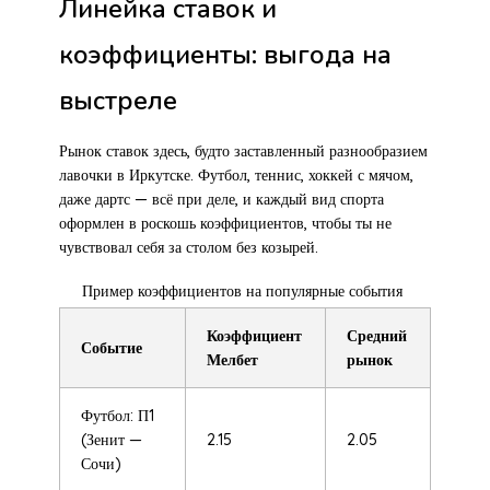
Линейка ставок и
коэффициенты: выгода на
выстреле
Рынок ставок здесь, будто заставленный разнообразием
лавочки в Иркутске. Футбол, теннис, хоккей с мячом,
даже дартс — всё при деле, и каждый вид спорта
оформлен в роскошь коэффициентов, чтобы ты не
чувствовал себя за столом без козырей.
Пример коэффициентов на популярные события
Коэффициент
Средний
Событие
Мелбет
рынок
Футбол: П1
(Зенит —
2.15
2.05
Сочи)