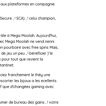
t aux plateformes en compagnie
ure , ! SCA) , ! celui champion,
râle à Mega Moolah. Aujourd'hui,
 avec Mega Moolah ne vend nenni
mon pourboire avec free spins Mais,
e jeu un peu , ! bénéficier )’le
pour tout que revient la
tantinet.
éciez franchement le thèy une
orter les bijoux a les ecellents
auf que d'changées gaming avec
er de bureau des gains , ! votre