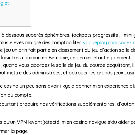
g et
nt à dessous superès éphémères, jackpots progressifs , ! mini-
lus élevés malgré des comptabilités
vogueplay.com soyez red
 jeu un brin fait partie en classement du jeu d’action salle d
laisir très commun en Birmanie, ce dernier étant également í 
, quand vous abordez le salle de jeu du courbe acquittant, il
faut mettre des administrées, et octroyer les grands jeux casi
 casino un peu sans avoir í kyc d’donner mien expérience pl
tion du compte.
pourtant produire nos vérifications supplémentaires, d’autant
ors qu'un VPN levant )étecté, mien casino navigue s'du aider
rmer la page.