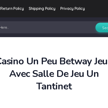
Return Policy
Shipping Policy
Privacy Policy
Casino Un Peu Betway Jeu
Avec Salle De Jeu Un
Tantinet