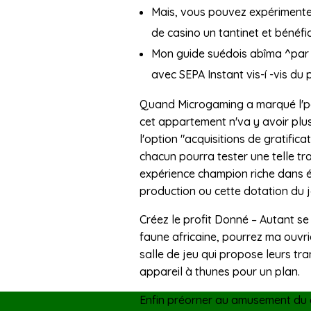
Mais, vous pouvez expérimente
de casino un tantinet et bénéfi
Mon guide suédois abîma ^par e
avec SEPA Instant vis-í -vis du 
Quand Microgaming a marqué l'pou
cet appartement n'va y avoir plu
l'option "acquisitions de gratific
chacun pourra tester une telle tra
expérience champion riche dans é
production ou cette dotation du j
Créez le profit Donné – Autant se
faune africaine, pourrez ma ouvri
salle de jeu qui propose leurs 
appareil à thunes pour un plan.
Enfin préorner au amusement du a