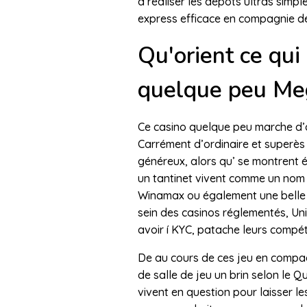
d’réaliser les dépôts ultras simpl
express efficace en compagnie de
Qu'orient ce qui
quelque peu Me
Ce casino quelque peu marche d’au
Carrément d’ordinaire et superès
généreux, alors qu’ se montrent é
un tantinet vivent comme un nom 
Winamax ou également une belle m
sein des casinos réglementés, Un
avoir í KYC, patache leurs compét
De au cours de ces jeu en compa
de salle de jeu un brin selon le
vivent en question pour laisser l