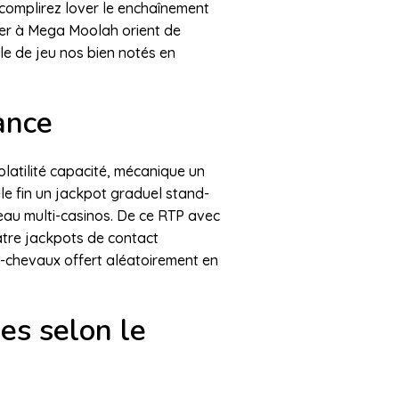
ccomplirez lover le enchaînement
user à Mega Moolah orient de
le de jeu nos bien notés en
ance
Volatilité capacité, mécanique un
le fin un jackpot graduel stand-
seau multi-casinos. De ce RTP avec
uatre jackpots de contact
x-chevaux offert aléatoirement en
es selon le