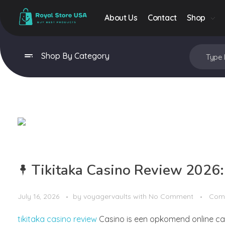
About Us
Contact
Shop
Royal Store USA
Buy Best Trending Products
Shop By Category
Tikitaka Casino Review 2026:
July 16, 2026
by
voyagervaults
with
No Comment
Comp
tikitaka casino review
Casino is een opkomend online cas