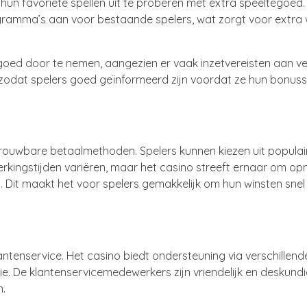
 hun favoriete spellen uit te proberen met extra speeltegoed
rogramma’s aan voor bestaande spelers, wat zorgt voor extra
oed door te nemen, aangezien er vaak inzetvereisten aan ve
 zodat spelers goed geïnformeerd zijn voordat ze hun bonuss
trouwbare betaalmethoden. Spelers kunnen kiezen uit populai
erkingstijden variëren, maar het casino streeft ernaar om o
s. Dit maakt het voor spelers gemakkelijk om hun winsten snel
antenservice. Het casino biedt ondersteuning via verschillend
ie. De klantenservicemedewerkers zijn vriendelijk en deskundi
n.