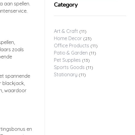
Category
a aan spellen.
antenservice.
Art & Craft
(11)
Home Decor
(23)
pellen,
Office Products
(11)
laars zoals
Patio & Garden
(11)
epende
Pet Supplies
(13)
Sports Goods
(11)
Stationary
(11)
 met spannende
 blackjack,
en, waardoor
rtingsbonus en