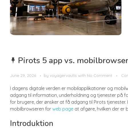
Pirots 5 app vs. mobilbrowser
June 29, 2026
by
voyagervaults
with
No Comment
Com
I dagens digitale verden er mobilapplikationer og mobil
adgang til information, underholdning og tjenester på 
for brugere, der ønsker at få adgang til Pirots tjeneste
mobilbrowseren for
web page
at afgøre, hvilken der er
Introduktion