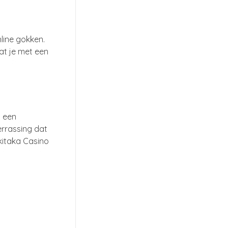
line gokken.
at je met een
t een
errassing dat
ikitaka Casino