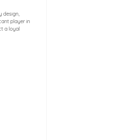
y design,
cant player in
t a loyal