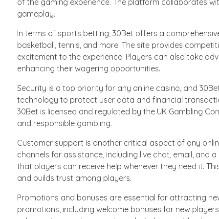
of the gaming experience. The platform collaborates wi
gameplay.
In terms of sports betting, 30Bet offers a comprehensive
basketball, tennis, and more. The site provides competit
excitement to the experience. Players can also take ad
enhancing their wagering opportunities.
Security is a top priority for any online casino, and 30
technology to protect user data and financial transacti
30Bet is licensed and regulated by the UK Gambling Com
and responsible gambling.
Customer support is another critical aspect of any online
channels for assistance, including live chat, email, and
that players can receive help whenever they need it. T
and builds trust among players.
Promotions and bonuses are essential for attracting new
promotions, including welcome bonuses for new players,